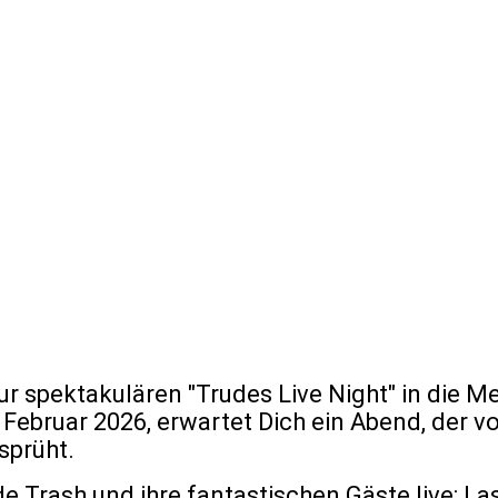
ur spektakulären "Trudes Live Night" in die 
Februar 2026, erwartet Dich ein Abend, der vo
prüht.
e Trash und ihre fantastischen Gäste live: La